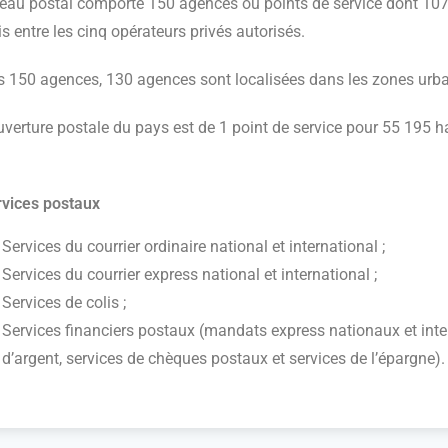
seau postal comporte 150 agences ou points de service dont 10
is entre les cinq opérateurs privés autorisés.
s 150 agences, 130 agences sont localisées dans les zones urbai
verture postale du pays est de 1 point de service pour 55 195 h
vices postaux
Services du courrier ordinaire national et international ;
Services du courrier express national et international ;
Services de colis ;
Services financiers postaux (mandats express nationaux et inter
d’argent, services de chèques postaux et services de l’épargne).