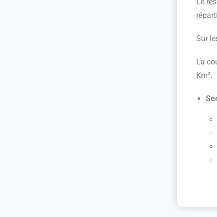
Le ré
répart
Sur le
La cou
Km².
Ser