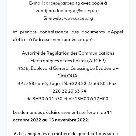
E-mail :
arcep@arcep.tg
avec copie à
zandjina.dadjiogou@arcep.tg
Site web :
www.arcep.tg
et prendre connaissance des documents d’Appel
d’offres à l’adresse mentionnée ci-après :
Autorité de Régulation des Communications
Électroniques et des Postes (ARCEP)
4638, Boulevard Général Gnassingbé Eyadema –
Cité OUA,
BP : 358 Lomé, Togo Tél. +228 22 23 63 80 ; Fax :
+228 22 23 63 94
de 8H30 à 11h30 et de 15H00 à 17H00.
Les demandes d’éclaircissements se feront du
11
octobre 2022 au 15 novembre 2022.
Les exigences en matière de qualifications sont :