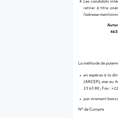
Les candidats int
retirer à titre o
l’adresse mentionné
Autor
463
La méthode de paieme
en espèces à la di
(ARCEP), sise au 
23 63 80 ; Fax : +2
par virement bancai
N° de Compte : 