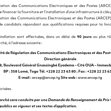
ulation des Communications Electroniques et des Postes (ARCEP
financer la fourniture et l’installation d’une infrastructure à clés 
lation des Communications Electroniques et des Postes (ARCEP) so
e candidats répondant aux qualifications requises pour la livra
installation sont effectuées, dans un délai de
90 jours
au plus tô
ché, à l’adresse suivante :
ité de Régulation des Communications Electroniques et des Pos
Direction générale
8, Boulevard Général Gnassingbé Eyadema – Cité OUA – Immeub
BP : 358 Lomé, Togo Tél. +228 22 23 63 80 ; Fax : +228 22 23 6
E-mail :
arcep@arcep.tg
Site web :
www.arcep.tg
orisées.
rché sera conduite par une Demande de Renseignement de Prix Ou
ublics en vigueur et ses textes d’application.