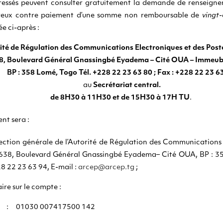
éressés peuvent consulter gratuitement la demande de renseigne
néreux contre paiement d’une somme non remboursable de
vingt
e ci-après :
ité de Régulation des Communications Electroniques et des Post
8, Boulevard Général Gnassingbé Eyadema – Cité OUA – Immeub
BP : 358 Lomé, Togo Tél. +228 22 23 63 80 ; Fax : +228 22 23 6
au
Secrétariat central.
de 8H30 à 11H30 et de 15H30 à 17H TU
.
nt sera :
rection générale de l’Autorité de Régulation des Communications 
4638, Boulevard Général Gnassingbé Eyadema– Cité OUA, BP : 3
28 22 23 63 94, E-mail :
arcep@arcep.tg
;
re sur le compte :
01030 007417500 142