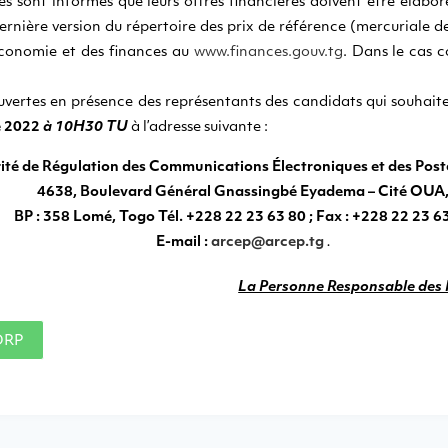
es sont informés que leurs offres financières doivent être élabor
rnière version du répertoire des prix de référence (mercuriale des
économie et des finances au
www.finances.gouv.tg
. Dans le cas c
uvertes en présence des représentants des candidats qui souhaiten
 2022
à 10H30 TU
à l’adresse suivante :
ité de Régulation des Communications Électroniques et des Pos
4638, Boulevard Général Gnassingbé Eyadema – Cité OUA
BP : 358 Lomé, Togo Tél. +228 22 23 63 80 ; Fax : +228 22 23 6
E-mail :
arcep@arcep.tg
.
La Personne Responsable des 
DRP