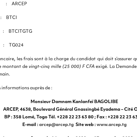
te : ARCEP
BTCI
 BTCITGTG
: TG024
caire, les frais sont à la charge du candidat qui doit s’assurer q
le montant de
vingt-cinq mille (25 000) F CFA
exigé. La Demande 
main.
 informations auprès de :
Monsieur Damnam Kanlanfeï BAGOLIBE
ARCEP, 4638, Boulevard Général Gnassingbé Eyadema – Cité 
BP : 358 Lomé, Togo Tél. +228 22 23 63 80 ; Fax : +228 22 23 6
E-mail :
arcep@arcep.tg
Site web :
www.arcep
.tg