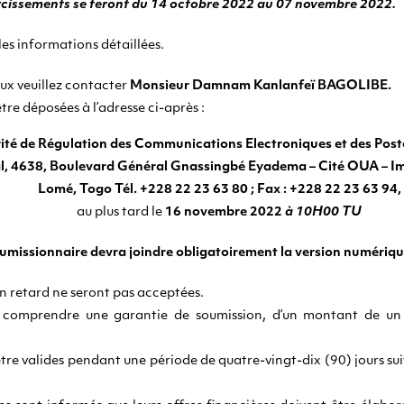
rcissements se feront du 14 octobre 2022 au 07 novembre 2022.
es informations détaillées.
ieux veuillez contacter
Monsieur Damnam Kanlanfeï BAGOLIBE.
tre déposées à l’adresse ci-après :
ité de Régulation des Communications Electroniques et des Pos
al, 4638, Boulevard Général Gnassingbé Eyadema – Cité OUA – I
Lomé, Togo Tél. +228 22 23 63 80 ; Fax : +228 22 23 63 94,
au plus tard le
16 novembre 2022
à 10H00 TU
umissionnaire devra joindre obligatoirement la version numérique 
en retard ne seront pas acceptées.
t comprendre une garantie de soumission, d’un montant de un 
être valides pendant une période de quatre-vingt-dix (90) jours su