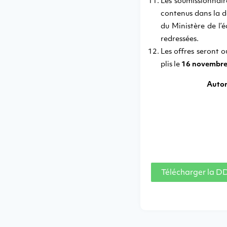
Les soumissionnair
contenus dans la de
du Ministère de l’
redressées.
Les offres seront o
plis le
16 novembre
Autor
Télécharger la D