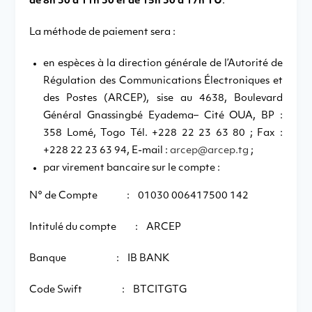
de 8h 30 à 11h 30 et de 15h 30 à 17h TU
.
La méthode de paiement sera :
en espèces à la direction générale de l’Autorité de
Régulation des Communications Électroniques et
des Postes (ARCEP), sise au 4638, Boulevard
Général Gnassingbé Eyadema– Cité OUA, BP :
358 Lomé, Togo Tél. +228 22 23 63 80 ; Fax :
+228 22 23 63 94, E-mail :
arcep@arcep.tg
;
par virement bancaire sur le compte :
N° de Compte : 01030 006417500 142
Intitulé du compte : ARCEP
Banque : IB BANK
Code Swift : BTCITGTG