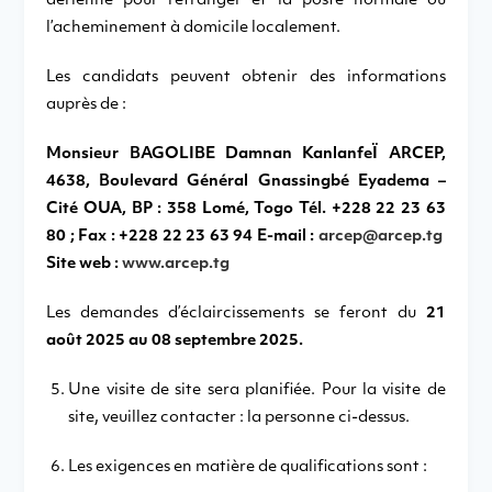
aérienne pour l’étranger et la poste normale ou
l’acheminement à domicile localement.
Les candidats peuvent obtenir des informations
auprès de :
Monsieur BAGOLIBE Damnan KanlanfeÏ ARCEP,
4638, Boulevard Général Gnassingbé Eyadema –
Cité OUA, BP : 358 Lomé, Togo Tél. +228 22 23 63
80 ; Fax : +228 22 23 63 94
E-mail :
arcep@arcep.tg
Site web :
www.arcep.tg
Les demandes d’éclaircissements se feront du
21
août 2025 au 08 septembre 2025.
Une visite de site sera planifiée. Pour la visite de
site, veuillez contacter : la personne ci-dessus.
Les exigences en matière de qualifications sont :