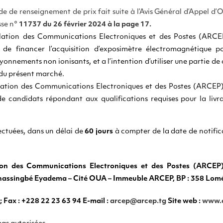
 de renseignement de prix fait suite à l’Avis Général d’Appel d’O
sse n°
11737 du 26 février 2024 à la page 17.
ulation des Communications Electroniques et des Postes (ARCEP
de financer l’acquisition d’exposimètre électromagnétique p
yonnements non ionisants, et a l’intention d’utiliser une partie de
 du présent marché.
lation des Communications Electroniques et des Postes (ARCEP) so
e candidats répondant aux qualifications requises pour la livra
fectuées, dans un délai de
60 jours
à compter de la date de notific
ion des Communications Electroniques et des Postes (ARCEP)
nassingbé Eyadema – Cité OUA – Immeuble ARCEP, BP : 358 Lom
; Fax : +228 22 23 63 94 E-mail :
arcep@arcep.tg
Site web :
www.a