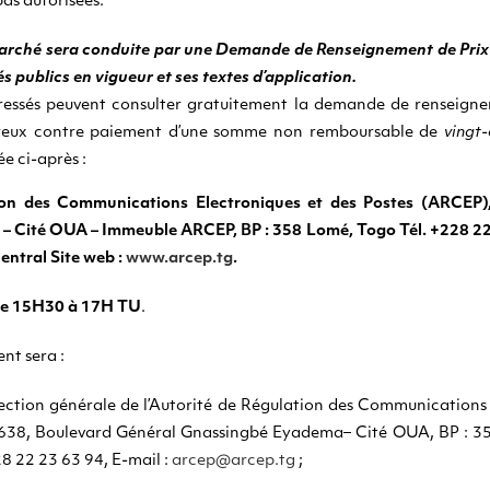
pas autorisées.
arché sera conduite par une Demande de Renseignement de Prix O
 publics en vigueur et ses textes d’application.
éressés peuvent consulter gratuitement la demande de renseigne
néreux contre paiement d’une somme non remboursable de
vingt
e ci-après :
ion des Communications Electroniques et des Postes (ARCEP)
 Cité OUA – Immeuble ARCEP, BP : 358 Lomé, Togo Tél. +228 22 2
entral Site web :
www.arcep.tg
.
de 15H30 à 17H TU
.
nt sera :
rection générale de l’Autorité de Régulation des Communications 
4638, Boulevard Général Gnassingbé Eyadema– Cité OUA, BP : 3
28 22 23 63 94, E-mail :
arcep@arcep.tg
;