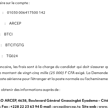
re sur le compte :
01030 006417500 142
te : ARCEP
BTCI
 BTCITGTG
: TG024
caire, les frais sont à la charge du candidat qui doit s’assurer q
le montant de
vingt-cinq mille (25 000) F CFA
exigé. La Demande 
poste aérienne pour l’étranger et la poste normale ou l’achemineme
 obtenir des informations auprès de :
 ARCEP, 4638, Boulevard Général Gnassingbé Eyadema – Cité
; Fax : +228 22 23 63 94 E-mail :
arcep@arcep.tg
Site web :
www.