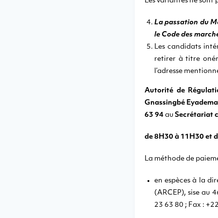
Les variantes ne sont 
La passation du M
le Code des marchés
Les candidats int
retirer à titre o
l’adresse mentionné
Autorité de Régulat
Gnassingbé Eyadema –
63 94
au
Secrétariat c
de 8H30 à 11H30 et 
La méthode de paieme
en espèces à la di
(ARCEP), sise au 
23 63 80 ; Fax : +2