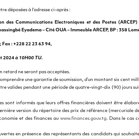
tre déposées à l’adresse ci-après :
ion des Communications Electroniques et des Postes (ARCEP) S
nassingbé Eyadema – Cité OUA – Immeuble ARCEP, BP : 358 Lom
; Fax : +228 22 23 63 94,
et 2024
à 10H00 TU.
en retard ne seront pas acceptées.
comprendre une garantie de soumission, d’un montant six cent mil
être valides pendant une période de quatre-vingt-dix (90) jours su
es sont informés que leurs offres financières doivent être élabor
rnière version du répertoire des prix de référence (mercuriale des
économie et des finances au
www.finances.gouv.tg
. Dans le cas c
uvertes en présence des représentants des candidats qui souhaiten