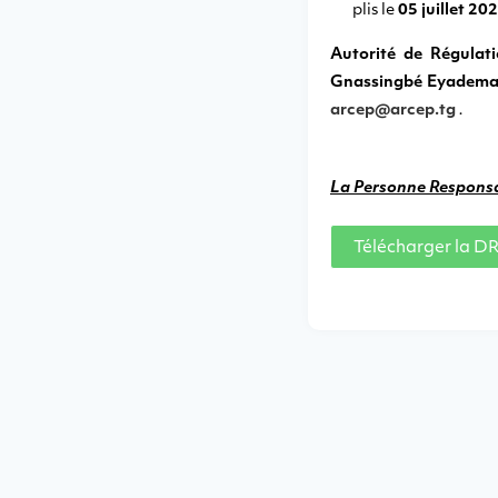
plis le
05 juillet 20
Autorité de Régulat
Gnassingbé Eyadema –
arcep@arcep.tg
.
La Personne Responsa
Télécharger la D