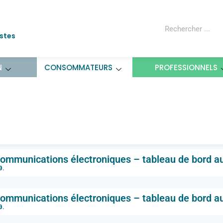
ostes
N
CONSOMMATEURS
PROFESSIONNELS
hé des communications élect
mestre 2019
ommunications électroniques – tableau de bord a
9
.
ommunications électroniques – tableau de bord au
9
.