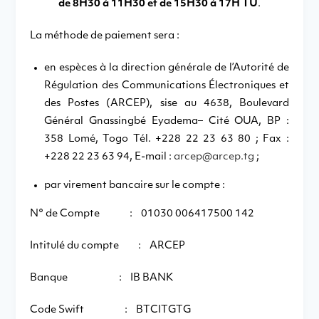
de 8H30 à 11H30 et de 15H30 à 17H TU
.
La méthode de paiement sera :
en espèces à la direction générale de l’Autorité de
Régulation des Communications Électroniques et
des Postes (ARCEP), sise au 4638, Boulevard
Général Gnassingbé Eyadema– Cité OUA, BP :
358 Lomé, Togo Tél. +228 22 23 63 80 ; Fax :
+228 22 23 63 94, E-mail :
arcep@arcep.tg
;
par virement bancaire sur le compte :
N° de Compte : 01030 006417500 142
Intitulé du compte : ARCEP
Banque : IB BANK
Code Swift : BTCITGTG