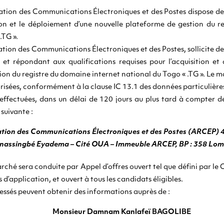
lation des Communications Électroniques et des Postes dispose de
tion et le déploiement d’une nouvelle plateforme de gestion du r
.TG ».
ation des Communications Électroniques et des Postes, sollicite de
s et répondant aux qualifications requises pour l’acquisition et
on du registre du domaine internet national du Togo « .TG ». Le ma
risées, conformément à la clause IC 13.1 des données particulières
t effectuées, dans un délai de 120 jours au plus tard à compter d
 suivante :
ation des Communications Électroniques et des Postes (ARCEP) 
nassingbé Eyadema – Cité OUA – Immeuble ARCEP, BP : 358 Lom
ché sera conduite par Appel d’offres ouvert tel que défini par le
s d’application, et ouvert à tous les candidats éligibles.
essés peuvent obtenir des informations auprès de :
Monsieur Damnam Kanlafeï BAGOLIBE