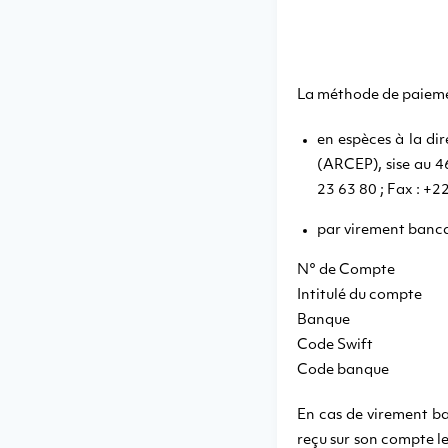
La méthode de paieme
en espèces à la di
(ARCEP), sise au 
23 63 80 ; Fax : +2
par virement bancai
N° de Compte : 
Intitulé du comp
Banque : 
Code Swift :
Code banque 
En cas de virement ban
reçu sur son compte 