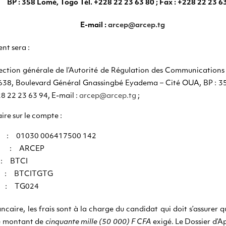
BP : 358 Lomé, Togo Tél. +228 22 23 63 80 ; Fax : +228 22 23 6
E-mail :
arcep@arcep.tg
nt sera :
rection générale de l’Autorité de Régulation des Communications 
4638, Boulevard Général Gnassingbé Eyadema – Cité OUA, BP : 3
28 22 23 63 94, E-mail :
arcep@arcep.tg
;
re sur le compte :
01030 006417500 142
te : ARCEP
BTCI
 BTCITGTG
: TG024
caire, les frais sont à la charge du candidat qui doit s’assurer q
le montant de
cinquante mille (50 000) F CFA
exigé. Le Dossier d’Ap