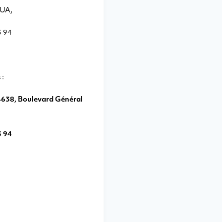
OUA,
3 94
 :
4638, Boulevard Général
3 94