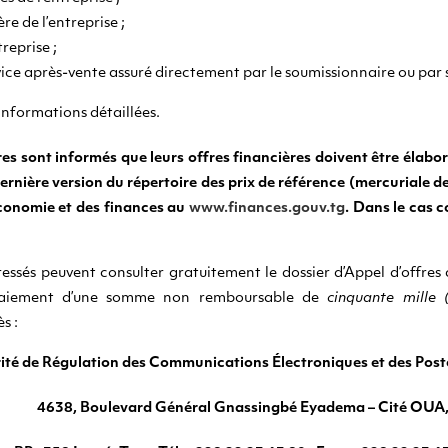
ère de l’entreprise ;
treprise ;
rvice après-vente assuré directement par le soumissionnaire ou par
informations détaillées.
es sont informés que leurs offres financières doivent être élabor
rnière version du répertoire des prix de référence (mercuriale des
économie et des finances au
www.finances.gouv.tg
. Dans le cas c
essés peuvent consulter gratuitement le dossier d’Appel d’offres c
paiement d’une somme non remboursable de
cinquante mille
s :
ité de Régulation des Communications Électroniques et des Pos
4638, Boulevard Général Gnassingbé Eyadema – Cité OUA