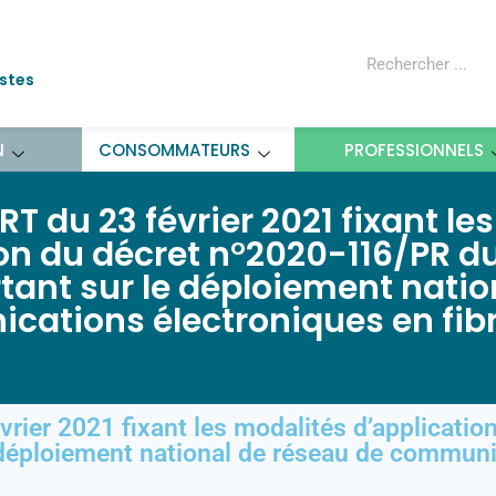
ostes
N
CONSOMMATEURS
PROFESSIONNELS
 du 23 février 2021 fixant les
on du décret n°2020-116/PR d
ant sur le déploiement natio
cations électroniques en fib
rier 2021 fixant les modalités d’applicati
déploiement national de réseau de communic