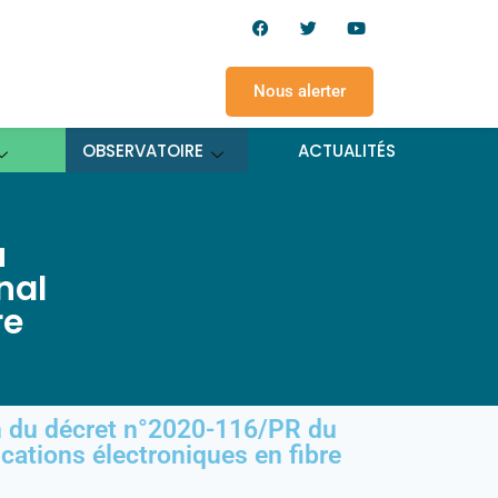
Nous alerter
OBSERVATOIRE
ACTUALITÉS
u
nal
re
on du décret n°2020-116/PR du
ations électroniques en fibre