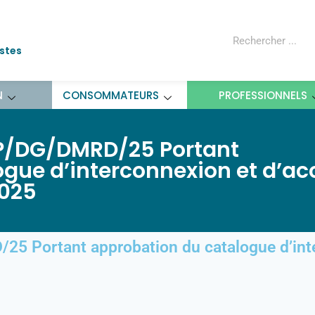
ostes
N
CONSOMMATEURS
PROFESSIONNELS
P/DG/DMRD/25 Portant
gue d’interconnexion et d’ac
2025
 Portant approbation du catalogue d’inte