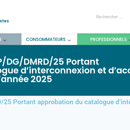
ostes
N
CONSOMMATEURS
PROFESSIONNELS
P/DG/DMRD/25 Portant
gue d’interconnexion et d’ac
l’année 2025
 Portant approbation du catalogue d’inte