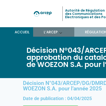
Autorité de Régulation
des Communications
Electroniques et des P
ACCUEIL
L’ARCEP
RÉGULATIO
Décision N°043/ARCE
approbation du catalo
de WOEZON S.A. pour 
Décision N°043/ARCEP/DG/DMRD/25
WOEZON S.A. pour l’année 2025
Date de publication : 04/04/2025