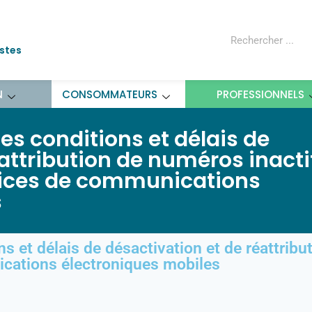
ostes
N
CONSOMMATEURS
PROFESSIONNELS
les conditions et délais de
attribution de numéros inacti
vices de communications
s
ns et délais de désactivation et de réattrib
cations électroniques mobiles