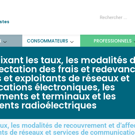
ostes
N
CONSOMMATEURS
PROFESSIONNELS
ixant les taux, les modalités 
ectation des frais et redevan
 et exploitants de réseaux et
tions électroniques, les
ments et terminaux et les
ents radioélectriques
ux, les modalités de recouvrement et d’affe
ants de réseaux et services de communicatio