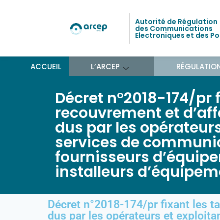
Autorité de Régulation
des Communications
Electroniques et des P
ACCUEIL
L’ARCEP
RÉGULATIO
Décret n°2018-174/pr f
recouvrement et d’aff
dus par les opérateurs
services de communica
fournisseurs d’équipe
installeurs d’équipem
Décret n°2018-174/pr fixant les ta
dus par les opérateurs et exploit