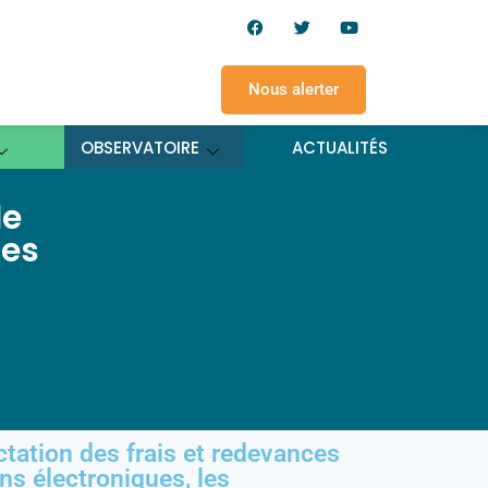
Nous alerter
OBSERVATOIRE
ACTUALITÉS
de
ces
ctation des frais et redevances
ns électroniques, les