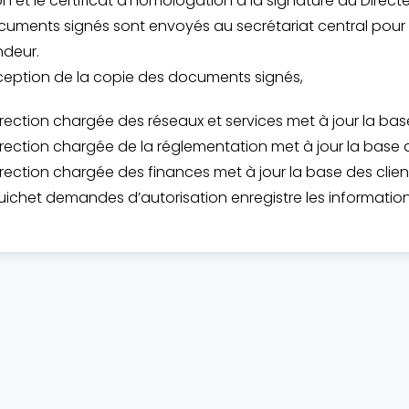
n et le certificat d’homologation à la signature du Direct
cuments signés sont envoyés au secrétariat central pour t
deur.
éception de la copie des documents signés,
irection chargée des réseaux et services met à jour la 
irection chargée de la réglementation met à jour la base 
irection chargée des finances met à jour la base des client
uichet demandes d’autorisation enregistre les informations