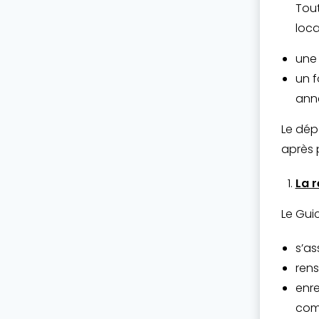
Tout
loca
une 
un f
anne
Le dép
après 
La 
Le Gui
s’as
rens
enre
comp