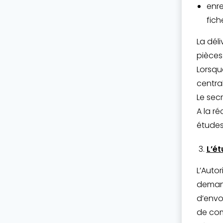
enre
fich
La dél
pièces
Lorsqu
central
Le secr
A la r
études
L’ét
L’Autor
demand
d’envo
de com