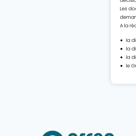
décisio
Les do
deman
A la r
la d
la d
la d
le G