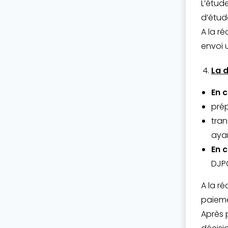
L’étud
d’étud
A la r
envoi 
La d
En c
prép
tran
ayan
En c
DJPC
A la ré
paieme
Après 