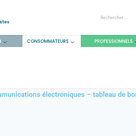
ostes
N
CONSOMMATEURS
PROFESSIONNELS
hé des communications élect
2026
munications électroniques – tableau de bor