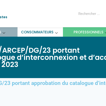
ostes
N
CONSOMMATEURS
PROFESSIONNELS
4/ARCEP/DG/23 portant
gue d’interconnexion et d’ac
 2023
23 portant approbation du catalogue d’int