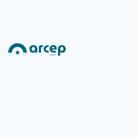
L’ARCEP, créée par la loi n°2012-018 sur les communications
électroniques (LCE) du 17 décembre 2012 modifiée par la loi
n°2013-003 du 19 février 2019 pour réguler les marchés de
communications électroniques et des postes dans un contexte
de modernité et d’évolution technologique.
4638, Boulevard Eyadema Cité OUA,
Immeuble ARCEP BP : 358 Lomé
Tél : (228) 22 23 63 80 / 22 23 63 63 / 22 23 63 94