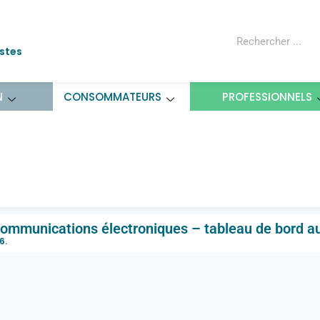
ostes
N
CONSOMMATEURS
PROFESSIONNELS
hé des communications élect
2026
ommunications électroniques – tableau de bord au
6
.